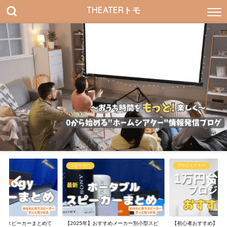
THEATERトモ
スピーカー
プロジェクター
Logyスピーカーまとめて
【2025年】おすすめメーカー別小型スピ
【初心者おすすめ】1万