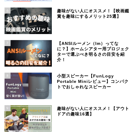
6
趣味がない人にオススメ！【映画鑑
賞を趣味にするメリット25選】
7
【ANSIルーメン（lm）ってな
に？】ホームシアター用プロジェク
ターで選ぶべき明るさの目安を紹
介！
8
小型スピーカー【FunLogy
Portable Miniレビュー】コンパク
トでおしゃれなスピーカー
9
趣味がない人にオススメ！【アウト
ドアの趣味16選】