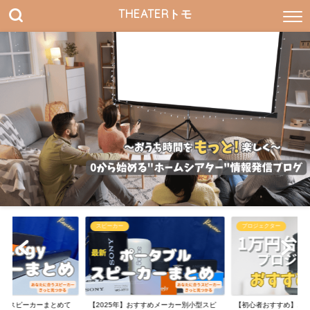
THEATERトモ
スピーカー
プロジェクター
Logyスピーカーまとめて
【2025年】おすすめメーカー別小型スピ
【初心者おすすめ】1万