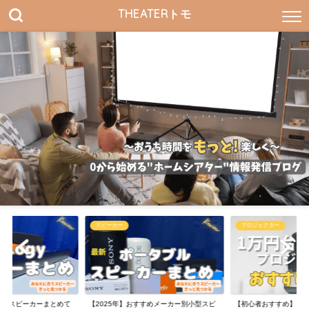
THEATERトモ
スピーカー
プロジェクター
Logyスピーカーまとめて
【2025年】おすすめメーカー別小型スピ
【初心者おすすめ】1万