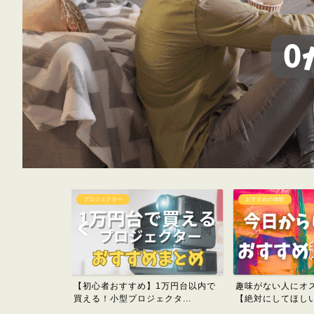
おすすめの体験
ホームシアター
1万円台以内で
趣味がない人にオススメ趣味一覧
2025年版【一生
タ...
【絶対にしてほしい趣味６０...
ホームシアター見るべ