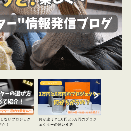
おすすめの趣味
プロジェクター
円と6万円のプロジ
趣味がない人にオススメ！【映画鑑
大迫力！【プ
６選
賞を趣味にするメリット2...
(switch)をする