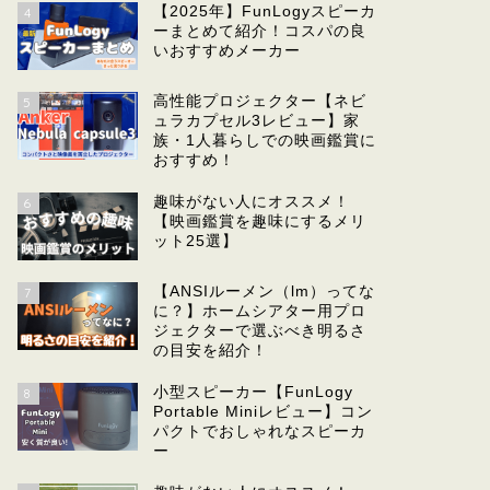
【2025年】FunLogyスピーカ
4
ーまとめて紹介！コスパの良
いおすすめメーカー
高性能プロジェクター【ネビ
5
ュラカプセル3レビュー】家
族・1人暮らしでの映画鑑賞に
おすすめ！
趣味がない人にオススメ！
6
【映画鑑賞を趣味にするメリ
ット25選】
【ANSIルーメン（lm）ってな
7
に？】ホームシアター用プロ
ジェクターで選ぶべき明るさ
の目安を紹介！
小型スピーカー【FunLogy
8
Portable Miniレビュー】コン
パクトでおしゃれなスピーカ
ー