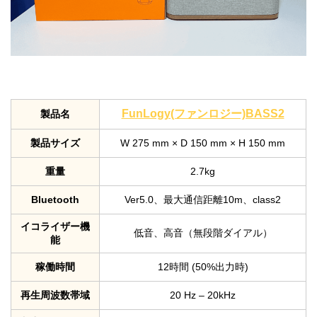
FunLogy(ファンロジー)BASS2
製品名
製品サイズ
W 275 mm × D 150 mm × H 150 mm
重量
2.7kg
Bluetooth
Ver5.0、最大通信距離10m、class2
イコライザー機
低音、高音（無段階ダイアル）
能
稼働時間
12時間 (50%出力時)
再生周波数帯域
20 Hz – 20kHz