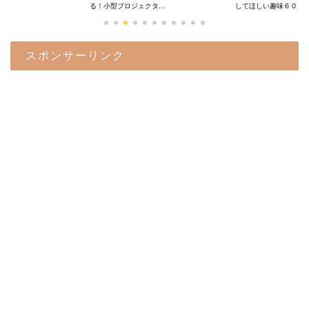
.
る！小型プロジェクタ...
してほしい趣味６０...
スポンサーリンク