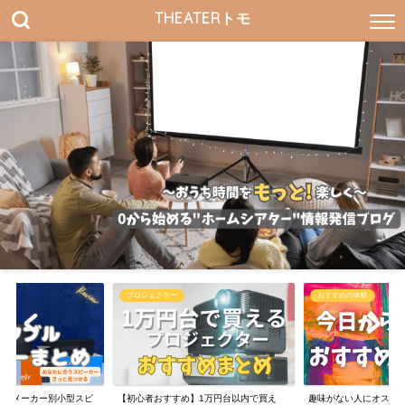
THEATERトモ
プロジェクター
おすすめの体験
すすめメーカー別小型スピ
【初心者おすすめ】1万円台以内で買え
趣味がない人にオスス