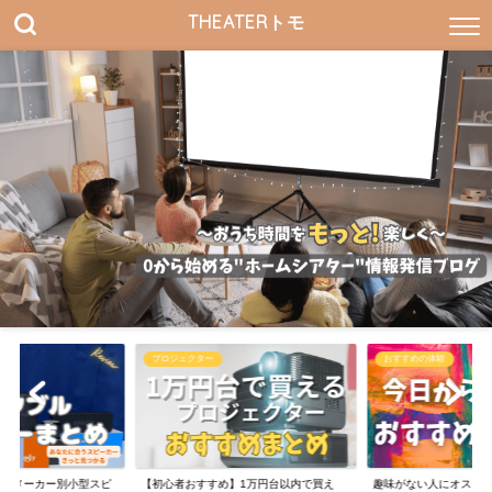
THEATERトモ
プロジェクター
おすすめの体験
すすめメーカー別小型スピ
【初心者おすすめ】1万円台以内で買え
趣味がない人にオスス