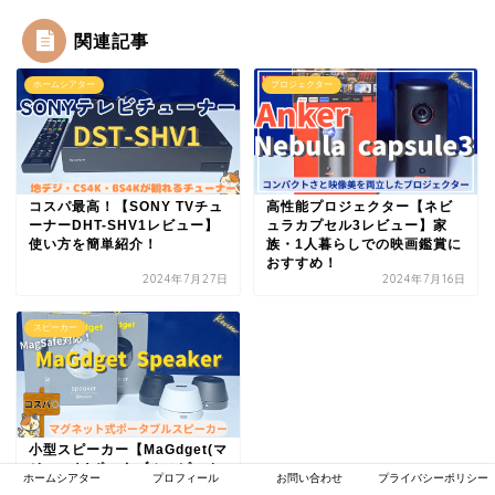
関連記事
ホームシアター
プロジェクター
コスパ最高！【SONY TVチュ
高性能プロジェクター【ネビ
ーナーDHT-SHV1レビュー】
ュラカプセル3レビュー】家
使い方を簡単紹介！
族・1人暮らしでの映画鑑賞に
おすすめ！
2024年7月27日
2024年7月16日
スピーカー
小型スピーカー【MaGdget(マ
ジェット)ポータブルスピーカ
ホームシアター
プロフィール
お問い合わせ
プライバシーポリシー
ー レビュー】コンパクトでお