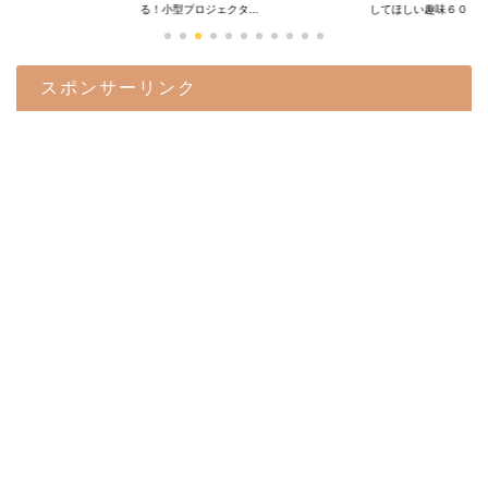
.
る！小型プロジェクタ...
してほしい趣味６０...
スポンサーリンク