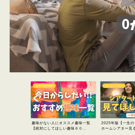
ホームシアター
プロジェクター
スメ趣味一覧
2025年版【一生のうちに見たい】
1人暮らしの後悔
６０...
ホームシアター見るべき...
ターの選び方を紹