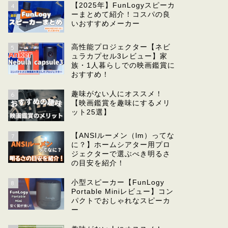
【2025年】FunLogyスピーカ
4
ーまとめて紹介！コスパの良
いおすすめメーカー
高性能プロジェクター【ネビ
5
ュラカプセル3レビュー】家
族・1人暮らしでの映画鑑賞に
おすすめ！
趣味がない人にオススメ！
6
【映画鑑賞を趣味にするメリ
ット25選】
【ANSIルーメン（lm）ってな
7
に？】ホームシアター用プロ
ジェクターで選ぶべき明るさ
の目安を紹介！
小型スピーカー【FunLogy
8
Portable Miniレビュー】コン
パクトでおしゃれなスピーカ
ー