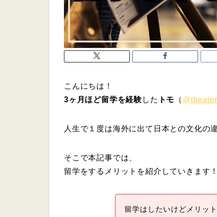
こんにちは！
3ヶ月ほど留学を経験
した
トモ
（
@theate
人生で１度は海外に出て日本との文化の
そこで本記事では、
留学をするメリットを紹介していきます
留学はしたいけどメリッ