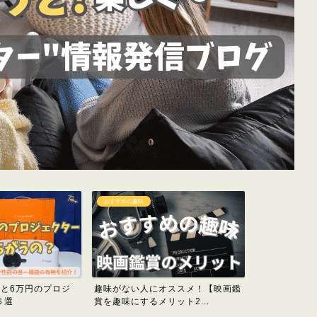
プロジェクター
おすすめの体験
オススメ！【映画鑑
大迫力！【プロジェクターでゲーム
趣味がない人
ット2...
(switch)をする方...
別おすすめ趣