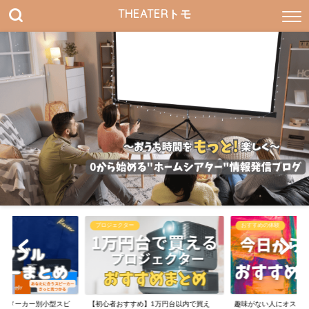
THEATERトモ
プロジェクター
おすすめの体験
すすめメーカー別小型スピ
【初心者おすすめ】1万円台以内で買え
趣味がない人にオスス