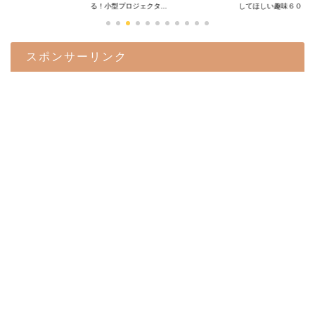
.
る！小型プロジェクタ...
してほしい趣味６０...
スポンサーリンク