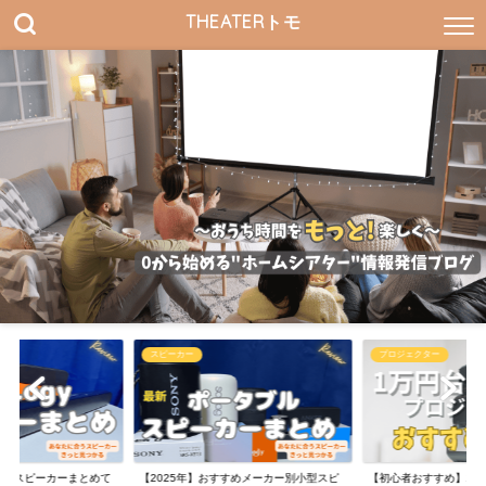
THEATERトモ
スピーカー
プロジェクター
Logyスピーカーまとめて
【2025年】おすすめメーカー別小型スピ
【初心者おすすめ】1万