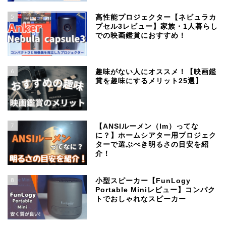
5
高性能プロジェクター【ネビュラカ
プセル3レビュー】家族・1人暮らし
での映画鑑賞におすすめ！
6
趣味がない人にオススメ！【映画鑑
賞を趣味にするメリット25選】
7
【ANSIルーメン（lm）ってな
に？】ホームシアター用プロジェク
ターで選ぶべき明るさの目安を紹
介！
8
小型スピーカー【FunLogy
Portable Miniレビュー】コンパク
トでおしゃれなスピーカー