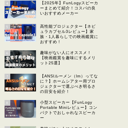
【2025年】FunLogyスピーカ
4
ーまとめて紹介！コスパの良
いおすすめメーカー
高性能プロジェクター【ネビ
5
ュラカプセル3レビュー】家
族・1人暮らしでの映画鑑賞に
おすすめ！
趣味がない人にオススメ！
6
【映画鑑賞を趣味にするメリ
ット25選】
【ANSIルーメン（lm）ってな
7
に？】ホームシアター用プロ
ジェクターで選ぶべき明るさ
の目安を紹介！
小型スピーカー【FunLogy
8
Portable Miniレビュー】コン
パクトでおしゃれなスピーカ
ー