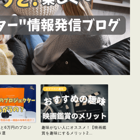
おすすめの趣味
プロジェクター
円と6万円のプロジ
趣味がない人にオススメ！【映画鑑
大迫力！【プ
６選
賞を趣味にするメリット2...
(switch)をする