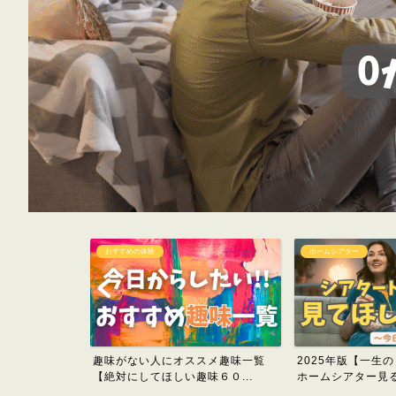
おすすめの体験
ホームシアター
1万円台以内で
趣味がない人にオススメ趣味一覧
2025年版【一生
タ...
【絶対にしてほしい趣味６０...
ホームシアター見るべ