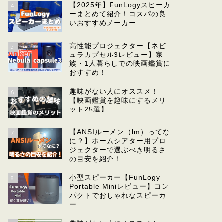
【2025年】FunLogyスピーカ
4
ーまとめて紹介！コスパの良
いおすすめメーカー
高性能プロジェクター【ネビ
5
ュラカプセル3レビュー】家
族・1人暮らしでの映画鑑賞に
おすすめ！
趣味がない人にオススメ！
6
【映画鑑賞を趣味にするメリ
ット25選】
【ANSIルーメン（lm）ってな
7
に？】ホームシアター用プロ
ジェクターで選ぶべき明るさ
の目安を紹介！
小型スピーカー【FunLogy
8
Portable Miniレビュー】コン
パクトでおしゃれなスピーカ
ー