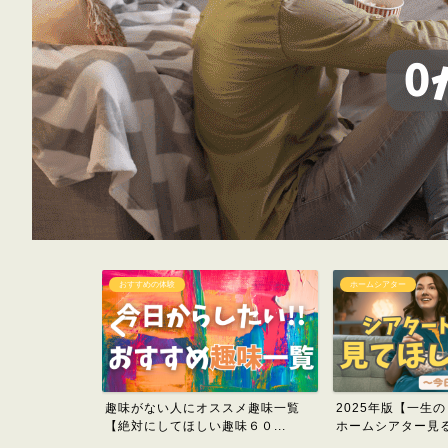
おすすめの体験
ホームシアター
1万円台以内で
趣味がない人にオススメ趣味一覧
2025年版【一生
タ...
【絶対にしてほしい趣味６０...
ホームシアター見るべ