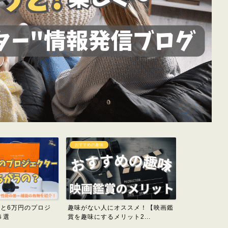
おすすめの趣味
プロジェクター
円と6万円のプロジ
趣味がない人にオススメ！【映画鑑
大迫力！【プ
６選
賞を趣味にするメリット2...
(switch)をする