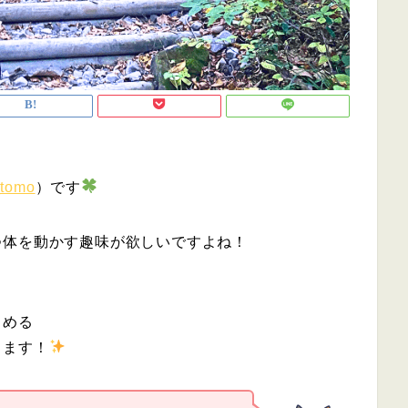
_tomo
）です
つ体を動かす趣味が欲しいですよね！
しめる
きます！