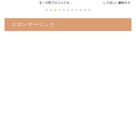
.
る！小型プロジェクタ...
してほしい趣味６０...
スポンサーリンク