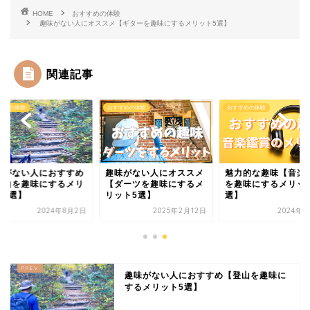
HOME
おすすめの体験
趣味がない人にオススメ【ギターを趣味にするメリット5選】
関連記事
すめの体験
おすすめの体験
おすすめの体験
味がない人におすすめ
趣味がない人にオススメ
魅力的な趣味【音楽
登山を趣味にするメリ
【ダーツを趣味にするメ
を趣味にするメリッ
ト5選】
リット5選】
選】
2024年8月2日
2025年2月12日
2024年5
趣味がない人におすすめ【登山を趣味に
するメリット5選】