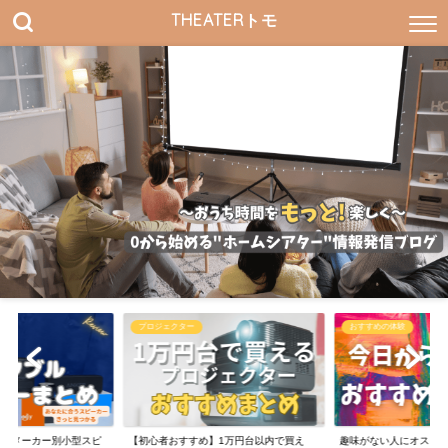
THEATERトモ
プロジェクター
おすすめの体験
すすめメーカー別小型スピ
【初心者おすすめ】1万円台以内で買え
趣味がない人にオスス