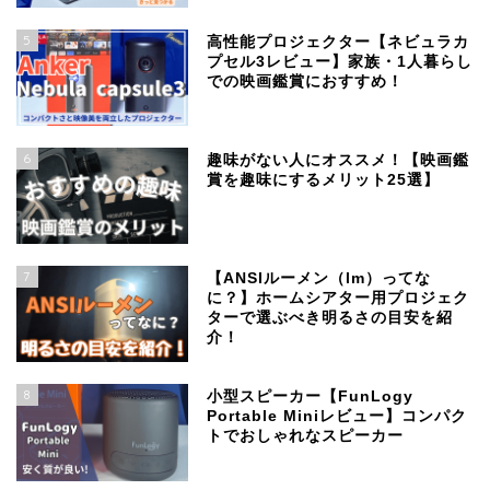
5
高性能プロジェクター【ネビュラカ
プセル3レビュー】家族・1人暮らし
での映画鑑賞におすすめ！
6
趣味がない人にオススメ！【映画鑑
賞を趣味にするメリット25選】
7
【ANSIルーメン（lm）ってな
に？】ホームシアター用プロジェク
ターで選ぶべき明るさの目安を紹
介！
8
小型スピーカー【FunLogy
Portable Miniレビュー】コンパク
トでおしゃれなスピーカー