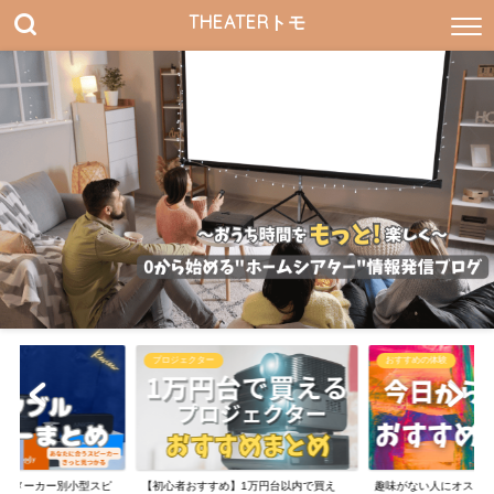
THEATERトモ
プロジェクター
おすすめの体験
すすめメーカー別小型スピ
【初心者おすすめ】1万円台以内で買え
趣味がない人にオスス