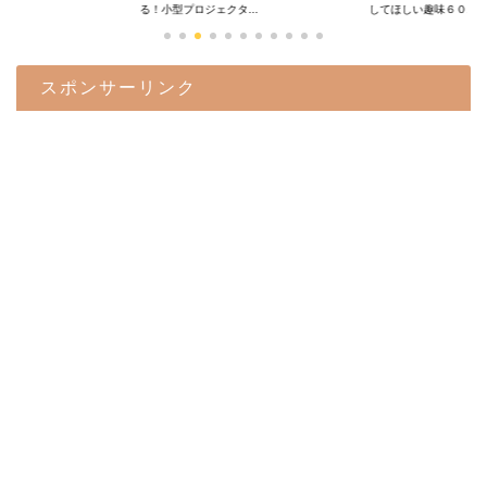
.
る！小型プロジェクタ...
してほしい趣味６０...
スポンサーリンク